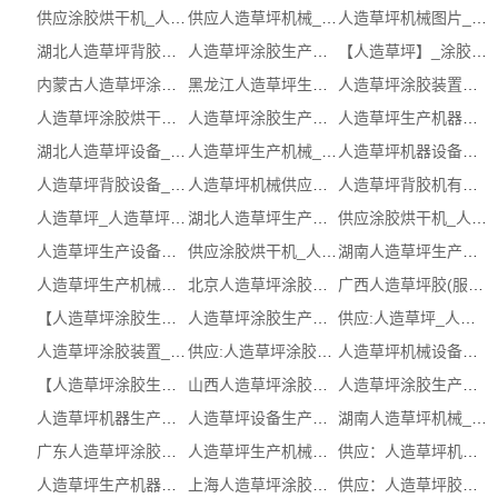
供应涂胶烘干机_人造草坪生产线价格（...
供应人造草坪机械_人造草坪涂胶生产机...
人造草坪机械图片_人造草坪机械图片供应商
湖北人造草坪背胶机_涂胶烘干机批发 ( ...
人造草坪涂胶生产线报价_湖北人造草坪...
【人造草坪】_涂胶烘干机批发_人造草坪...
内蒙古人造草坪涂胶生产线价格公司 (多图)
黑龙江人造草坪生产机器有哪些 (多图)
人造草坪涂胶装置制造_湖北人造草坪涂...
人造草坪涂胶烘干机生产厂哪家好_北京...
人造草坪涂胶生产线_贵州人造草坪涂胶...
人造草坪生产机器报价_人造草坪生产机...
湖北人造草坪设备_人造草坪生产线工厂_...
人造草坪生产机械_人造草坪生产机械图片
人造草坪机器设备厂家(查看)_人造草坪...
人造草坪背胶设备_人造草坪背胶设备联...
人造草坪机械供应商(查看)_人造草坪生产线
人造草坪背胶机有哪些_黑龙江人造草坪...
人造草坪_人造草坪工程
湖北人造草坪生产线企业_人造草坪背胶...
供应涂胶烘干机_人造草坪涂胶生产厂报...
人造草坪生产设备厂家_黑龙江人造草坪...
供应涂胶烘干机_人造草坪背胶机（认证...
湖南人造草坪生产线联系方式_人造草坪...
人造草坪生产机械生产商有哪些(推荐)_...
北京人造草坪涂胶装置有哪些生产商 (多图)
广西人造草坪胶(服务保障)_人造草坪胶...
【人造草坪涂胶生产厂有哪些】多少钱，...
人造草坪涂胶生产厂供应商_人造草坪涂...
供应:人造草坪_人造草坪生产商（认证企业）
人造草坪涂胶装置_山东人造草坪涂胶装...
供应:人造草坪涂胶烘干机_人造草坪涂胶...
人造草坪机械设备厂家_人造草坪机械设...
【人造草坪涂胶生产设备多少钱】_涂胶...
山西人造草坪涂胶装置(服务保障)_人造...
人造草坪涂胶生产设备生产厂(查看)_人...
人造草坪机器生产厂_人造草坪机器生产...
人造草坪设备生产商联系方式(推荐)_湖...
湖南人造草坪机械_人造草坪胶生产商（...
广东人造草坪涂胶生产线_人造草坪生产...
人造草坪生产机械生产商联系方式(推荐)...
供应：人造草坪机械厂家【公司，报价，...
人造草坪生产机器报价_人造草坪生产机...
上海人造草坪涂胶生产厂_人造草坪机械...
供应：人造草坪胶有哪些【图片，厂家，...