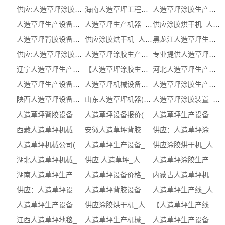
供应:人造草坪涂胶烘干机_人造草坪涂胶...
海南人造草坪工程生产商 (多图)
人造草坪涂胶生产线价格多少钱_江西涂...
人造草坪生产设备价格_江苏人造草坪生...
人造草坪生产机器_西藏人造草坪生产机...
供应涂胶烘干机_人造草坪涂胶生产厂生...
人造草坪背胶设备联系方式(查看)_人造...
供应涂胶烘干机_人造草坪生产机器生产...
黑龙江人造草坪生产线_人造草坪设备多...
供应:人造草坪涂胶装置_人造草坪涂胶装...
人造草坪涂胶生产机械价格_人造草坪涂...
专业提供人造草坪涂胶生产机械生产商_...
辽宁人造草坪生产线图片 (多图)
【人造草坪涂胶生产机械有哪些】厂家，...
河北人造草坪生产线企业_人造草坪设备...
人造草坪生产设备生产厂(查看)_涂胶烘干机
人造草坪机械设备供应(查看)_人造草坪机械
人造草坪涂胶生产厂_人造草坪涂胶生产...
陕西人造草坪设备联系方式_人造草坪生...
山东人造草坪机器(服务保障)_人造草坪...
人造草坪涂胶装置_人造草坪涂胶装置制造
人造草坪背胶设备多少钱_人造草坪背胶...
人造草坪设备报价(查看)_人造草坪机械
人造草坪生产设备厂家(查看)_人造草坪...
西藏人造草坪机械设备(服务保障)_人造...
安徽人造草坪背胶机(服务保障)_人造草...
供应：人造草坪涂胶装置厂家【企业，价...
人造草坪机械公司(查看)_人造草坪生产线
人造草坪生产设备_人造草坪生产设备哪家好
供应涂胶烘干机_人造草坪涂胶设备报价...
湖北人造草坪机械_人造草坪生产线图片 ...
供应:人造草坪_人造草坪联系方式（认证...
人造草坪涂胶生产设备_人造草坪涂胶生...
湖南人造草坪生产设备价格_人造草坪生...
人造草坪设备价格_浙江人造草坪设备工厂
内蒙古人造草坪机械(服务保障)_人造草...
供应：人造草坪设备哪家好【批发，工厂...
人造草坪背胶设备图片_人造草坪背胶设...
人造草坪生产线_人造草坪生产线
人造草坪生产设备哪家好_人造草坪生产...
供应涂胶烘干机_人造草坪涂胶生产厂哪...
【人造草坪生产线生产商】报价，批发，...
江西人造草坪地毯_涂胶烘干机图片 ( 本...
人造草坪生产机械_人造草坪生产机械联...
人造草坪生产设备多少钱_人造草坪生产...