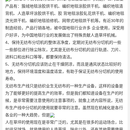
产品有：簇绒地毯
涂胶烘干机
、编织地毯涂胶烘干机、编织地毯清
背机、人造草坪涂胶烘干机、胶 背地毯涂胶轧花烘干机、编织地毯
烫光烘干机、编织地毯验修机、网带式地毯烘干机等。有近30年的
制造经验，产品行销各地，被中国地毯行业许多 企业使用，深受用
户好评，为中国地毯行业的发展做出了特殊贡献
人造草坪机械
。
4、保持无纺布分切机的整体洁净度，定期对无纺布分切机的一些
一些部位进行除尘除灰，尤其是无纺布分切机的运行轨道、刀片、
进料口和出料口等等，都要保持清洁。
5、无纺布分切机应该防止在干燥阴凉，而且是通风状态比较好的
地方，保持环境湿度和温度适宜，有助于保证无纺布分切机的使用
寿命。
无纺布生产线只是纺织业生无纺布的一种生产设备，这样的设备是
为了能够更好的提高生产的效率，但是我们都知道设备在生产的时
候，是非常需要注意使用的注意事项的，就像上述内容所说，无纺
布生产线中分切机的使用就要非常的注意。虽然现在机械化是各行
各业的一种大趋势，但是
人在草坪的使用现在是非常广泛的，尤其是在很多的运动场合，比
如说足球场，就是使用的人造草坪，除此以外，还有其他需要使用