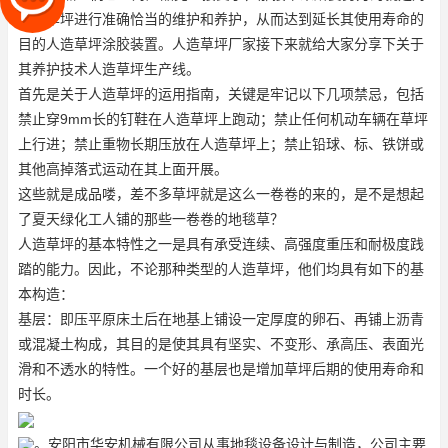
人造草坪进行准确恰当的维护和养护，从而达到延长其使用寿命的
目的
人造草坪涂胶装置
。人造草坪厂家接下来就给大家分享下关于
其养护技术
人造草坪生产线
。
首先是关于人造草坪的运用指南，关键是牢记以下几项禁忌，包括
禁止穿9mm长的钉鞋在人造草坪上跑动；禁止任何机动车辆在草坪
上行进；禁止重物长期压放在人造草坪上；禁止铅球、标、铁饼或
其他高掉落式运动在其上面开展。
这些就是成品喽，差不多草坪就是这么一卷卷的来的，是不是想起
了夏天绿化工人铺的那些一卷卷的地毯草？
人造草坪的基本特性之一是具有承受连续、高强度重压和耐极度践
踏的能力。因此，不论那种类型的人造草坪，他们均具有如下的基
本构造：
基层：即压平原床土后在地基上铺设一定厚度的卵石、再铺上沥青
或混凝土构成，其目的是使其具有坚实、不变形、承高压、表面光
滑和不透水的特性。一个好的基层也是增加草坪后期的使用寿命和
时长。
。安阳市华安机械有限公司从事地毯设备设计与制造，公司主要